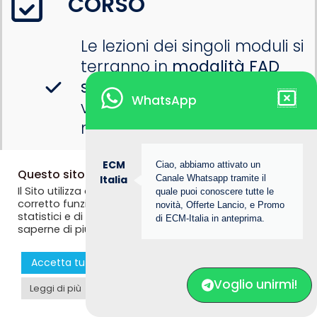
CORSO
Le lezioni dei singoli moduli si
terranno in
modalità FAD
sincrona
(in
WhatsApp
videoconferenza su Zoom)
nei seguenti giorni e orari:
ECM
Ciao, abbiamo attivato un
Modulo 1
: Sociologia,
Questo sito web utilizza i cookie
Italia
Canale Whatsapp tramite il
Il Sito utilizza alcuni cookie tecnici necessari per il
antropologia, storia e
quale puoi conoscere tutte le
corretto funzionamento dello stesso, nonché cookie
novità, Offerte Lancio, e Promo
realtà attuale del
statistici e di profilazione anche di terze parti. Se vuoi
di ECM-Italia in anteprima.
saperne di più consulta la
Privacy Policy
fenomeno della violenza e
discriminazione sulle
Accetta tutti i coookie
Rifiuta
Personalizza >
donne
Voglio unirmi!
Leggi di più
Sabato
9 novembre