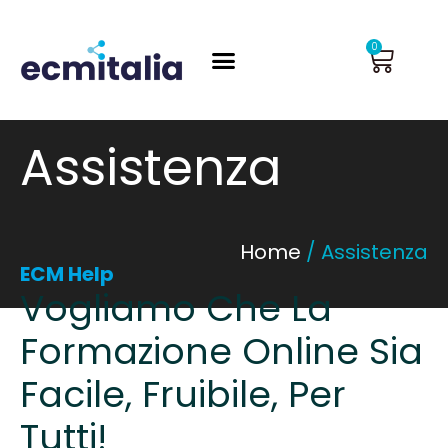
Vai
al
Carrel
0
contenuto
Assistenza
Home
/ Assistenza
ECM Help
Vogliamo Che La
Formazione Online Sia
Facile, Fruibile, Per
Tutti!