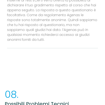
Insieme al Test ECM ti verrà offerta la possibilità di
dichiarare il tuo gradimento rispetto al corso che hai
appena seguito. La risposta a questo questionario è
facoltativa. Come da regolamento Agenas le
risposte sono totalmente anonime. Quindi sappiamo
che tu hai risposto al questionario, ma non
sappiamo quali giudizi hai dato. l’Agenas può in
qualsiasi momento richiederci accesso ai giudizi
anonimi forniti da tutti.
08.
Possibili Problemi Tecnici