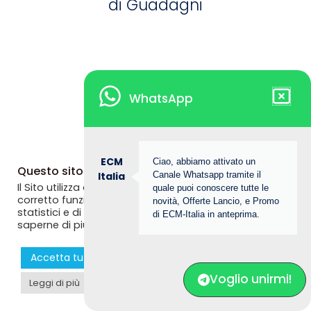
di Guadagni
WhatsApp
ECM
Ciao, abbiamo attivato un
Questo sito web utilizza i cookie
Italia
Canale Whatsapp tramite il
© Copyright 2025, The Bridge MED srl. ECM ITALIA è un
Il Sito utilizza alcuni cookie tecnici necessari per il
quale puoi conoscere tutte le
marchio registrato da The Bridge MED srl. All this was
corretto funzionamento dello stesso, nonché cookie
novità, Offerte Lancio, e Promo
statistici e di profilazione anche di terze parti. Se vuoi
proudly made in Italy!
di ECM-Italia in anteprima.
saperne di più consulta la
Privacy Policy
Accetta tutti i coookie
Rifiuta
Personalizza >
Voglio unirmi!
Leggi di più