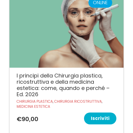
ONLINE
I principi della Chirurgia plastica,
ricostruttiva e della medicina
estetica: come, quando e perché –
Ed. 2026
CHIRURGIA PLASTICA
,
CHIRURGIA RICOSTRUTTIVA
,
MEDICINA ESTETICA
€
90,00
Iscriviti