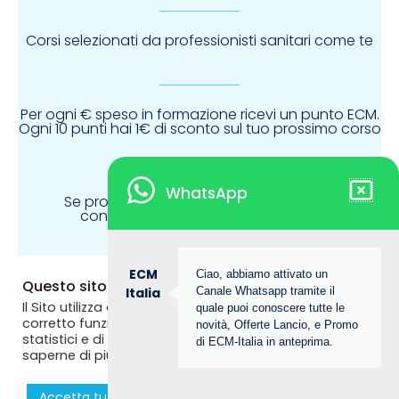
Corsi selezionati da professionisti sanitari come te
Ogni 10 punti hai 1€ di sconto sul tuo prossimo corso
WhatsApp
con il nostro sistema di affiliazione
ECM
Ciao, abbiamo attivato un
Questo sito web utilizza i cookie
Italia
Canale Whatsapp tramite il
Il Sito utilizza alcuni cookie tecnici necessari per il
quale puoi conoscere tutte le
corretto funzionamento dello stesso, nonché cookie
novità, Offerte Lancio, e Promo
statistici e di profilazione anche di terze parti. Se vuoi
di ECM-Italia in anteprima.
saperne di più consulta la
Privacy Policy
© Copyright 2025, The Bridge MED srl. ECM ITALIA è un
Accetta tutti i coookie
Rifiuta
Personalizza >