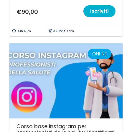
€
90,00
Iscriviti
03h 45m
3 Crediti Ecm
ONLINE
Corso base Instagram per