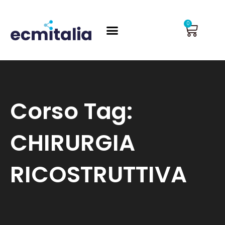
Vai
al
Carrel
0
contenuto
Corso Tag:
CHIRURGIA
RICOSTRUTTIVA