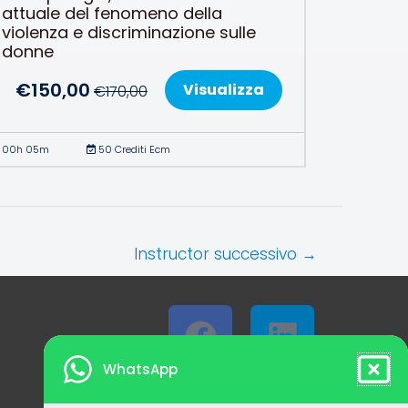
attuale del fenomeno della
violenza e discriminazione sulle
donne
€
150,00
Visualizza
€
170,00
00h 05m
50 Crediti Ecm
Instructor successivo
→
F
L
a
i
WhatsApp
c
n