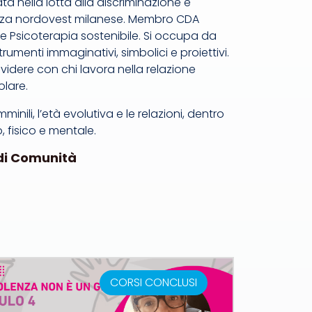
a nella lotta alla discriminazione e
olenza nordovest milanese. Membro CDA
 e Psicoterapia sostenibile. Si occupa da
trumenti immaginativi, simbolici e proiettivi.
idere con chi lavora nella relazione
olare.
ili, l’età evolutiva e le relazioni, dentro
o, fisico e mentale.
 di Comunità
CORSI CONCLUSI