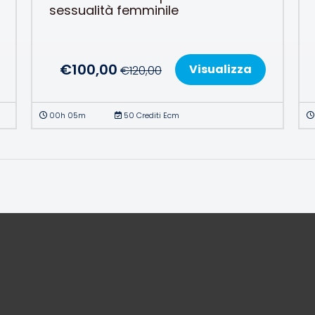
sessualità femminile
€
100,00
Visualizza
€
120,00
00h 05m
50 Crediti Ecm