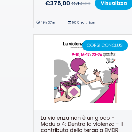
€
375,00
Visualizza
€
750,00
49h 07m
50 Crediti Ecm
CORSI CONCLUSI
La violenza non è un gioco -
Modulo 4: Dentro la violenza - Il
contributo della terapia EMDR