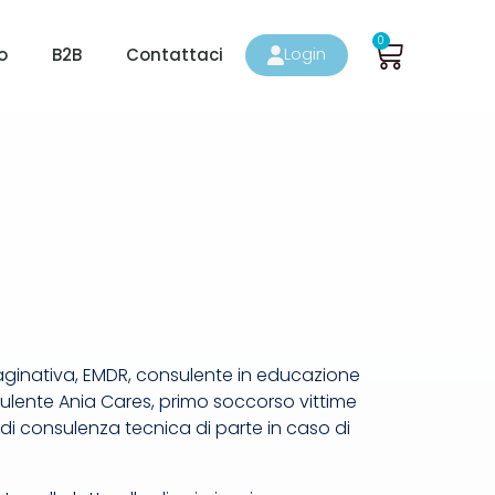
Carrello
0
Login
o
B2B
Contattaci
ginativa, EMDR, consulente in educazione
sulente Ania Cares, primo soccorso vittime
ni di consulenza tecnica di parte in caso di