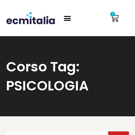
Vai
al
Carrel
0
contenuto
Corso Tag:
PSICOLOGIA
Cerca