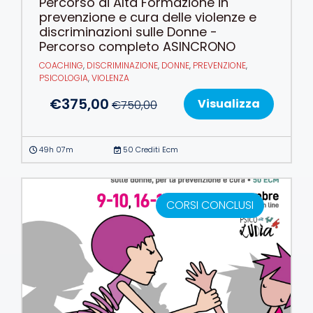
Percorso di Alta Formazione in
prevenzione e cura delle violenze e
discriminazioni sulle Donne -
Percorso completo ASINCRONO
COACHING
,
DISCRIMINAZIONE
,
DONNE
,
PREVENZIONE
,
PSICOLOGIA
,
VIOLENZA
€
375,00
Visualizza
€
750,00
49h 07m
50 Crediti Ecm
CORSI CONCLUSI