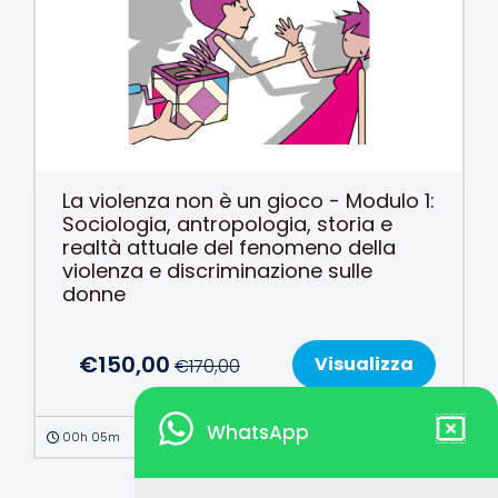
La violenza non è un gioco - Modulo 1:
Sociologia, antropologia, storia e
realtà attuale del fenomeno della
violenza e discriminazione sulle
donne
€
150,00
Visualizza
€
170,00
WhatsApp
00h 05m
50 Crediti Ecm