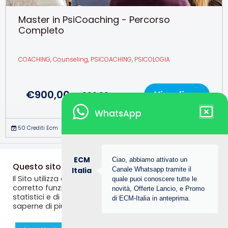
Master in PsiCoaching - Percorso
Completo
COACHING
,
Counseling
,
PSICOACHING
,
PSICOLOGIA
€
900,00
Visualizza
€
1.900,00
WhatsApp
50 Crediti Ecm
ECM
Ciao, abbiamo attivato un
←
Instructor
Instructor successivo
Questo sito web utilizza i cookie
Italia
Canale Whatsapp tramite il
Il Sito utilizza alcuni cookie tecnici necessari per il
quale puoi conoscere tutte le
precedente
→
corretto funzionamento dello stesso, nonché cookie
novità, Offerte Lancio, e Promo
statistici e di profilazione anche di terze parti. Se vuoi
di ECM-Italia in anteprima.
saperne di più consulta la
Privacy Policy
© Copyright 2025, The Bridge MED srl. ECM ITALIA è un