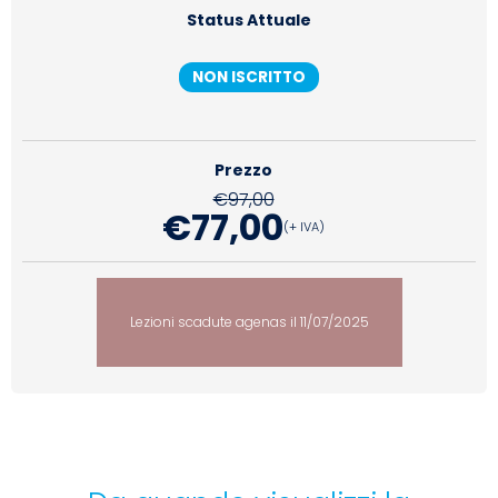
Status Attuale
NON ISCRITTO
Prezzo
€
97,00
€
77,00
(+ IVA)
Lezioni scadute agenas il 11/07/2025