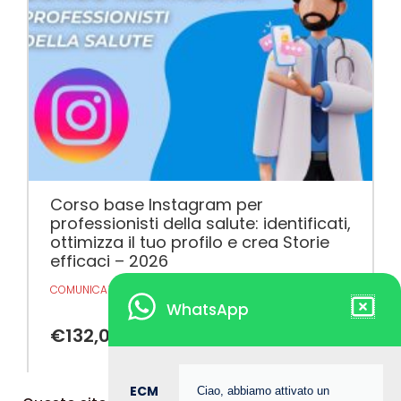
Corso base Instagram per
professionisti della salute: identificati,
ottimizza il tuo profilo e crea Storie
efficaci – 2026
COMUNICAZIONE
,
INSTAGRAM
,
MARKETING
,
SOCIAL
WhatsApp
€
132,00
Iscriviti
ECM
Ciao, abbiamo attivato un
05h 55m
5 Crediti Ecm