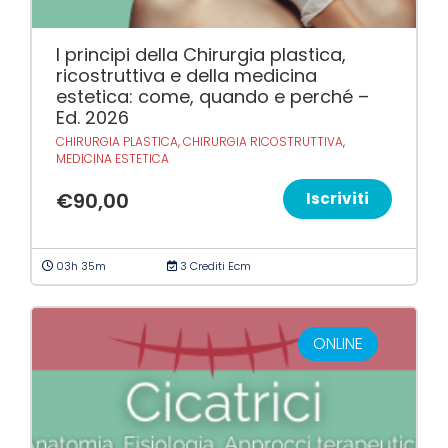
I principi della Chirurgia plastica,
ricostruttiva e della medicina
estetica: come, quando e perché –
Ed. 2026
CHIRURGIA PLASTICA
,
CHIRURGIA RICOSTRUTTIVA
,
MEDICINA ESTETICA
€
90,00
Iscriviti
03h 35m
3 Crediti Ecm
ONLINE