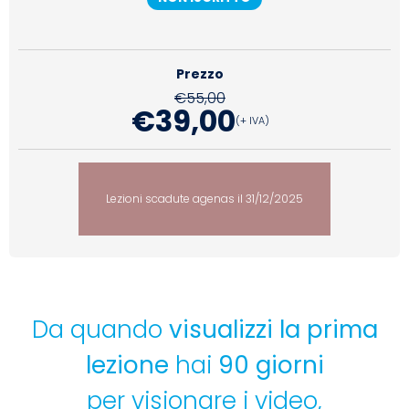
Prezzo
€
55,00
€
39,00
(+ IVA)
Lezioni scadute agenas il 31/12/2025
Da quando
visualizzi la prima
lezione
hai
90 giorni
per
visionare i video,